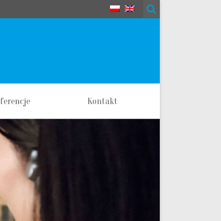
ferencje
Kontakt
isty referencyjne
ista zrealizowanych
projektów