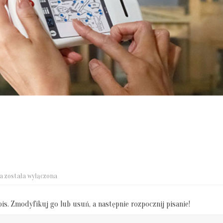
Witaj,
ia
została wyłączona
świecie!
is. Zmodyfikuj go lub usuń, a następnie rozpocznij pisanie!