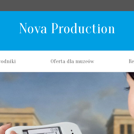
Nova Production
Skip
to
wodniki
Oferta dla muzeów
Re
content
Nagrania
L
Tłumaczenia
L