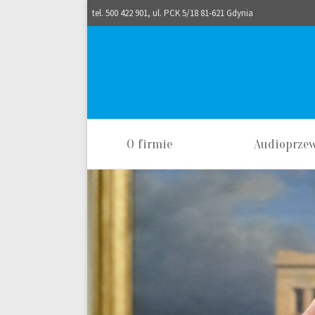
tel. 500 422 901, ul. PCK 5/18 81-621 Gdynia
O firmie
Audioprze